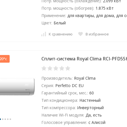
Потр. мощность (охлаждение):
2.099 кВт
Потр. мощность (обогрев):
1.875 кВт
Применение:
для квартиры, для дома, для 
Цвет:
Белый
К сравнению
В избранное
Сплит-система Royal Clima RCI-PFD5
20°c
Производитель:
Royal Clima
Серия:
Perfetto DC EU
Гарантийный срок, мес.:
60
Тип кондиционера:
Настенный
Тип компрессора:
Инверторный
Наличие Wi-Fi модуля:
Да, есть
Голосовое управление:
с Алисой