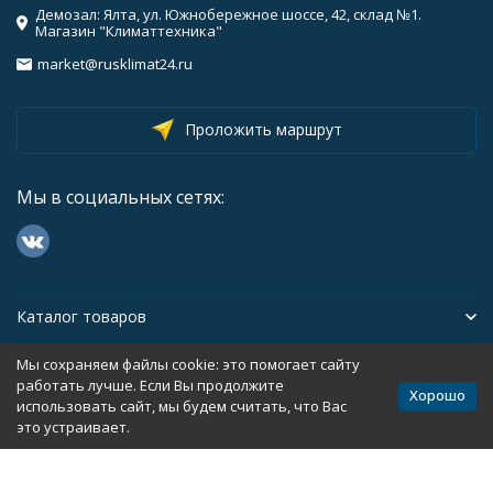
Демозал: Ялта, ул. Южнобережное шоссе, 42, склад №1.
Магазин "Климаттехника"
market@rusklimat24.ru
Проложить маршрут
Мы в социальных сетях:
Каталог товаров
Мы сохраняем файлы cookie: это помогает сайту
Помощь
работать лучше. Если Вы продолжите
Хорошо
использовать сайт, мы будем считать, что Вас
это устраивает.
Политика персональных данных
Карта сайта
Разработано в
bodysite.ru