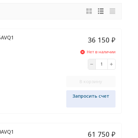
35AVQ1
36 150
₽
Нет в наличии
В корзину
Запросить счет
50AVQ1
61 750
₽