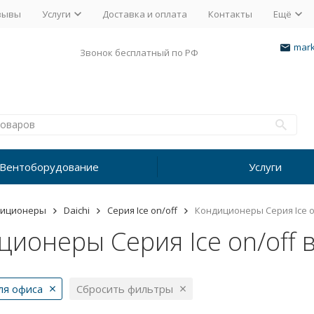
зывы
Услуги
Доставка и оплата
Контакты
Ещё
mark
Звонок бесплатный по РФ
Вентоборудование
Услуги
диционеры
Daichi
Серия Ice on/off
Кондиционеры Серия Ice o
ионеры Серия Ice on/off 
ля офиса
Сбросить фильтры