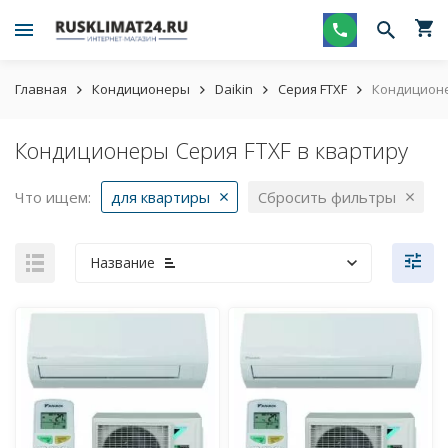
Главная
Кондиционеры
Daikin
Серия FTXF
Кондиционе
Кондиционеры Серия FTXF в квартиру
Что ищем:
для квартиры
Сбросить фильтры
Название