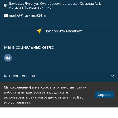
Демозал: Ялта, ул. Южнобережное шоссе, 42, склад №1.
Магазин "Климаттехника"
market@rusklimat24.ru
Проложить маршрут
Мы в социальных сетях:
Каталог товаров
Мы сохраняем файлы cookie: это помогает сайту
Помощь
работать лучше. Если Вы продолжите
Хорошо
использовать сайт, мы будем считать, что Вас
это устраивает.
Политика персональных данных
Карта сайта
Разработано в
bodysite.ru