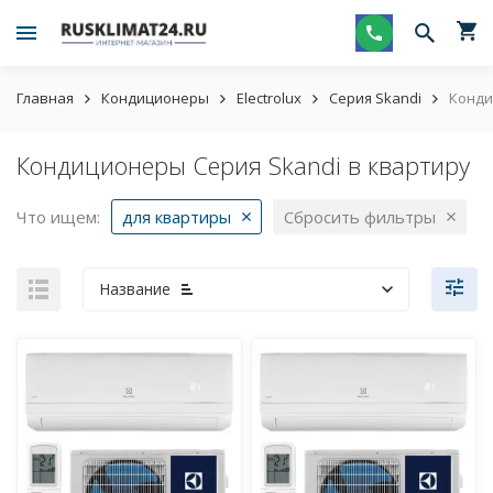
Главная
Кондиционеры
Electrolux
Серия Skandi
Конди
Кондиционеры Серия Skandi в квартиру
Что ищем:
для квартиры
Сбросить фильтры
Название