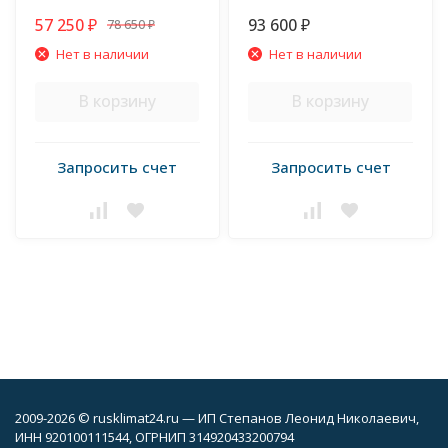
57 250
93 600
78 650
₽
₽
₽
Нет в наличии
Нет в наличии
В корзину
В корзину
Запросить счет
Запросить счет
2009-2026 © rusklimat24.ru — ИП Степанов Леонид Николаевич,
ИНН 920100111544, ОГРНИП 314920433200794