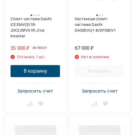
Сплит-система Daichi
Настенная сплит-
ICE35AVQS1R-
система Daichi
2/ICE35FVS1R-2 Ice
DA50DVQ1-B/DF50DV1
Inverter
35 000
67 000
45 950
₽
₽
₽
Осталась 1 шт.
Нет в наличии
В корзину
В корзину
Запросить счет
Запросить счет