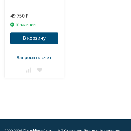
49 750
₽
В наличии
В корзину
Запросить счет
2009-2026 © rusklimat24.ru — ИП Степанов Леонид Николаевич,