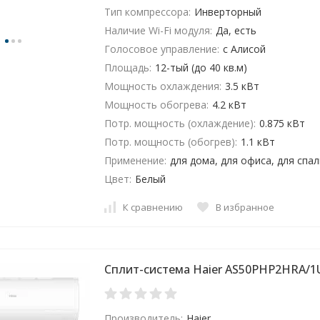
Тип компрессора:
Инверторный
Наличие Wi-Fi модуля:
Да, есть
Голосовое управление:
с Алисой
Площадь:
12-тый (до 40 кв.м)
Мощность охлаждения:
3.5 кВт
Мощность обогрева:
4.2 кВт
Потр. мощность (охлаждение):
0.875 кВт
Потр. мощность (обогрев):
1.1 кВт
Применение:
для дома, для офиса, для спа
Цвет:
Белый
К сравнению
В избранное
Сплит-система Haier AS50PHP2HRA/
Производитель:
Haier