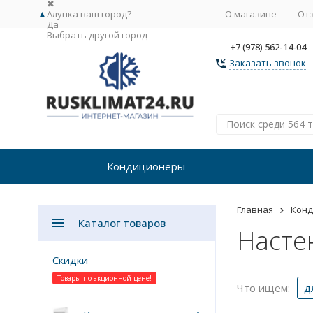
✖
▲
Алупка ваш город?
О магазине
От
Да
Выбрать другой город
+7 (978) 562-14-04
Заказать звонок
Кондиционеры
Главная
Кон
Каталог товаров
Насте
Скидки
Товары по акционной цене!
Что ищем:
д