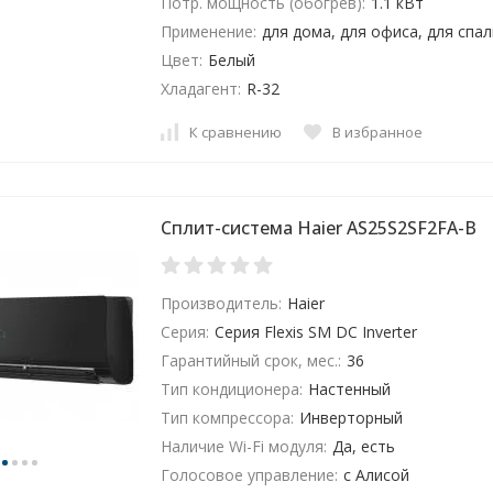
Потр. мощность (обогрев):
1.1 кВт
Применение:
для дома, для офиса, для спа
Цвет:
Белый
Хладагент:
R-32
К сравнению
В избранное
Сплит-система Haier AS25S2SF2FA-B
Производитель:
Haier
Серия:
Серия Flexis SM DC Inverter
Гарантийный срок, мес.:
36
Тип кондиционера:
Настенный
Тип компрессора:
Инверторный
Наличие Wi-Fi модуля:
Да, есть
Голосовое управление:
с Алисой