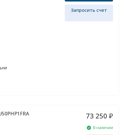
Запросить счет
льни
1U50PHP1FRA
73 250
₽
В наличии