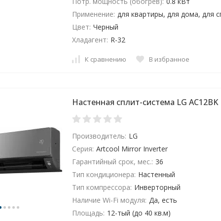
Потр. мощность (обогрев):
0.8 кВт
Применение:
для квартиры, для дома, для 
Цвет:
Черный
Хладагент:
R-32
К сравнению
В избранное
Настенная сплит-система LG AC12BK
Производитель:
LG
Серия:
Artcool Mirror Inverter
Гарантийный срок, мес.:
36
Тип кондиционера:
Настенный
Тип компрессора:
Инверторный
Наличие Wi-Fi модуля:
Да, есть
Площадь:
12-тый (до 40 кв.м)