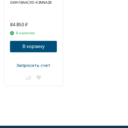
GWH18AACXD-K3NNA2B
84 850
₽
В наличии
В корзину
Запросить счет