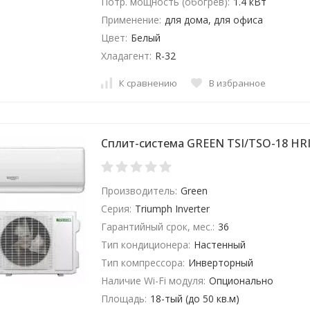
Потр. мощность (обогрев):
1.4 кВт
Применение:
для дома, для офиса
Цвет:
Белый
Хладагент:
R-32
К сравнению
В избранное
Сплит-система GREEN TSI/TSO-18 HRI
Производитель:
Green
Серия:
Triumph Inverter
Гарантийный срок, мес.:
36
Тип кондиционера:
Настенный
Тип компрессора:
Инверторный
Наличие Wi-Fi модуля:
Опционально
Площадь:
18-тый (до 50 кв.м)