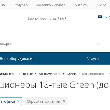
зывы
Услуги
Доставка и оплата
Контакты
Ещё
mark
Звонок бесплатный по РФ
Вентоборудование
Услуги
диционеры
18-тые (до 50 кв.метров)
Green
Кондиционеры 18-
ионеры 18-тые Green (до 
ля офиса
Сбросить фильтры