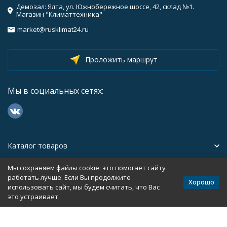
Демозал: Ялта, ул. Южнобережное шоссе, 42, склад №1.
Магазин "Климаттехника"
market@rusklimat24.ru
Проложить маршрут
Мы в социальных сетях:
Каталог товаров
Мы сохраняем файлы cookie: это помогает сайту
Помощь
работать лучше. Если Вы продолжите
Хорошо
использовать сайт, мы будем считать, что Вас
это устраивает.
Политика персональных данных
Карта сайта
Разработано в
bodysite.ru