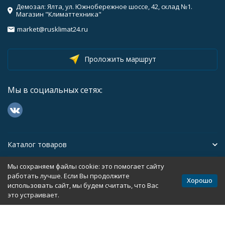
Демозал: Ялта, ул. Южнобережное шоссе, 42, склад №1.
Магазин "Климаттехника"
market@rusklimat24.ru
Проложить маршрут
Мы в социальных сетях:
Каталог товаров
Мы сохраняем файлы cookie: это помогает сайту
Помощь
работать лучше. Если Вы продолжите
Хорошо
использовать сайт, мы будем считать, что Вас
это устраивает.
Политика персональных данных
Карта сайта
Разработано в
bodysite.ru