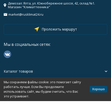
Демозал: Ялта, ул. Южнобережное шоссе, 42, склад №1.
Магазин "Климаттехника"
market@rusklimat24.ru
Проложить маршрут
Мы в социальных сетях:
Каталог товаров
Мы сохраняем файлы cookie: это помогает сайту
Помощь
работать лучше. Если Вы продолжите
Хорошо
использовать сайт, мы будем считать, что Вас
это устраивает.
Политика персональных данных
Карта сайта
Разработано в
bodysite.ru