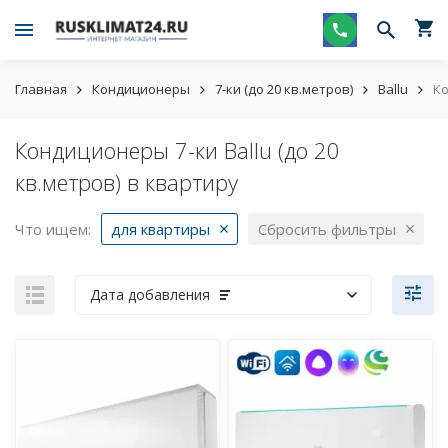
Главная
Кондиционеры
7-ки (до 20 кв.метров)
Ballu
Ко
Кондиционеры 7-ки Ballu (до 20
кв.метров) в квартиру
Что ищем:
для квартиры
Сбросить фильтры
Дата добавления