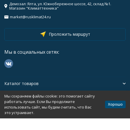
Демозал: Ялта, ул. Южнобережное шоссе, 42, склад №1.
Магазин "Климаттехника"
market@rusklimat24.ru
Проложить маршрут
Мы в социальных сетях:
Каталог товаров
Мы сохраняем файлы cookie: это помогает сайту
Помощь
работать лучше. Если Вы продолжите
Хорошо
использовать сайт, мы будем считать, что Вас
это устраивает.
Политика персональных данных
Карта сайта
Разработано в
bodysite.ru