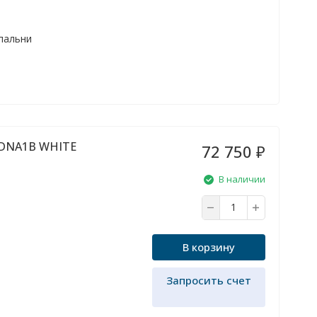
спальни
6DNA1B WHITE
72 750
₽
В наличии
В корзину
Запросить счет