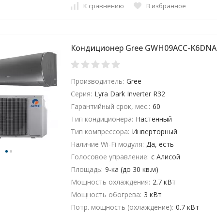
К сравнению
В избранное
Кондиционер Gree GWH09ACC-K6DNA
Производитель:
Gree
Серия:
Lyra Dark Inverter R32
Гарантийный срок, мес.:
60
Тип кондиционера:
Настенный
Тип компрессора:
Инверторный
Наличие Wi-Fi модуля:
Да, есть
Голосовое управление:
с Алисой
Площадь:
9-ка (до 30 кв.м)
Мощность охлаждения:
2.7 кВт
Мощность обогрева:
3 кВт
Потр. мощность (охлаждение):
0.7 кВт