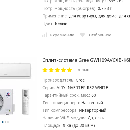
Потр. мощность (охлаждение):
0.695 кВт
Потр. мощность (обогрев):
0.7 кВт
Применение:
для квартиры, для дома, для 
Цвет:
Белый
К сравнению
В избранное
Сплит-система Gree GWH09AVCXB-K
1 отзыв
Производитель:
Gree
Серия:
AIRY INVERTER R32 WHITE
Гарантийный срок, мес.:
60
Тип кондиционера:
Настенный
Тип компрессора:
Инверторный
Наличие Wi-Fi модуля:
Да, есть
Площадь:
9-ка (до 30 кв.м)