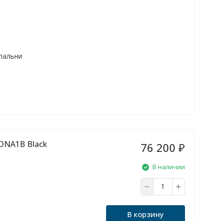
спальни
DNA1B Black
76 200
₽
В наличии
В корзину