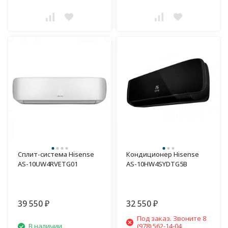
Сплит-система Hisense
Кондиционер Hisense
AS-10UW4RVETG01
AS-10HW4SYDTG5B
39 550
32 550
₽
₽
Под заказ. Звоните 8
В наличии
(978) 562-14-04