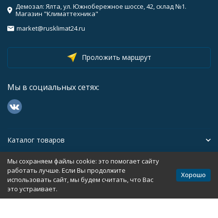
Демозал: Ялта, ул. Южнобережное шоссе, 42, склад №1.
Магазин "Климаттехника"
market@rusklimat24.ru
Проложить маршрут
Мы в социальных сетях:
Каталог товаров
Мы сохраняем файлы cookie: это помогает сайту
Помощь
работать лучше. Если Вы продолжите
Хорошо
использовать сайт, мы будем считать, что Вас
это устраивает.
Политика персональных данных
Карта сайта
Разработано в
bodysite.ru