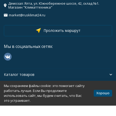
Демозал: Ялта, ул. Южнобережное шоссе, 42, склад №1.
Магазин "Климаттехника"
market@rusklimat24.ru
Проложить маршрут
Мы в социальных сетях:
Каталог товаров
Мы сохраняем файлы cookie: это помогает сайту
Помощь
работать лучше. Если Вы продолжите
Хорошо
использовать сайт, мы будем считать, что Вас
это устраивает.
Политика персональных данных
Карта сайта
Разработано в
bodysite.ru