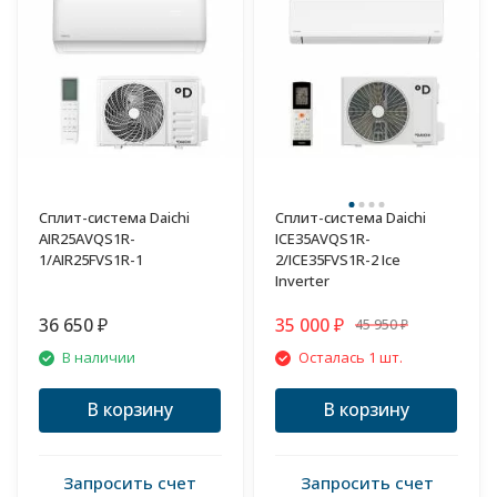
Сплит-система Daichi
Сплит-система Daichi
AIR25AVQS1R-
ICE35AVQS1R-
1/AIR25FVS1R-1
2/ICE35FVS1R-2 Ice
Inverter
36 650
35 000
45 950
₽
₽
₽
В наличии
Осталась 1 шт.
В корзину
В корзину
Запросить счет
Запросить счет