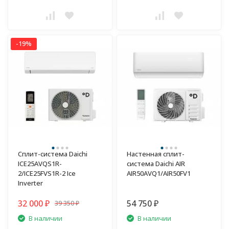
-19%
Сплит-система Daichi
Настенная сплит-
ICE25AVQS1R-
система Daichi AIR
2/ICE25FVS1R-2 Ice
AIR50AVQ1/AIR50FV1
Inverter
32 000
54 750
39 350
₽
₽
₽
В наличии
В наличии