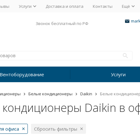
зывы
Услуги
Доставка и оплата
Контакты
Ещё
mark
Звонок бесплатный по РФ
Вентоборудование
Услуги
диционеры
Белые кондиционеры
Daikin
Белые кондиционеры
 кондиционеры Daikin в о
ля офиса
Сбросить фильтры