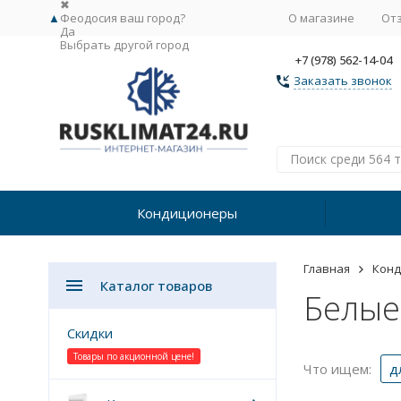
✖
▲
Феодосия ваш город?
О магазине
От
Да
Выбрать другой город
+7 (978) 562-14-04
Заказать звонок
Кондиционеры
Главная
Кон
Каталог товаров
Белые
Скидки
Товары по акционной цене!
Что ищем:
д