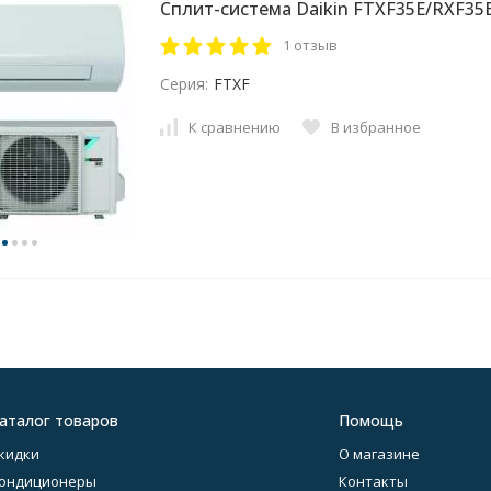
Сплит-система Daikin FTXF35E/RXF35
1 отзыв
Серия:
FTXF
К сравнению
В избранное
аталог товаров
Помощь
кидки
О магазине
ондиционеры
Контакты