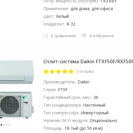
Потр. мощность (обогрев):
1.63 кВт
Применение:
для дома, для офиса
Цвет:
Белый
Хладагент:
R-32
К сравнению
В избранное
Cплит-система Daikin FTXF50F/RXF50
2 отзыва
Производитель:
Daikin
Серия:
FTXF
Гарантийный срок, мес.:
36
Тип кондиционера:
Настенный
Тип компрессора:
Инверторный
Наличие Wi-Fi модуля:
Опционально
Площадь:
18-тый (до 50 кв.м)