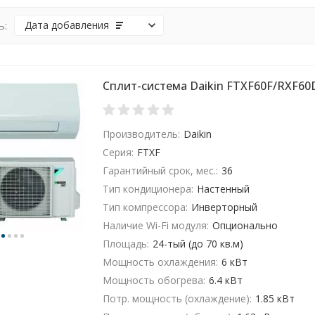
ь:
Дата добавления
Сплит-система Daikin FTXF60F/RXF60
Производитель:
Daikin
Серия:
FTXF
Гарантийный срок, мес.:
36
Тип кондиционера:
Настенный
Тип компрессора:
Инверторный
Наличие Wi-Fi модуля:
Опционально
Площадь:
24-тый (до 70 кв.м)
Мощность охлаждения:
6 кВт
Мощность обогрева:
6.4 кВт
Потр. мощность (охлаждение):
1.85 кВт