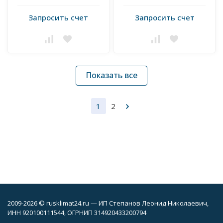
Запросить счет
Запросить счет
Показать все
1
2
2009-2026 © rusklimat24.ru — ИП Степанов Леонид Николаевич,
ИНН 920100111544, ОГРНИП 314920433200794