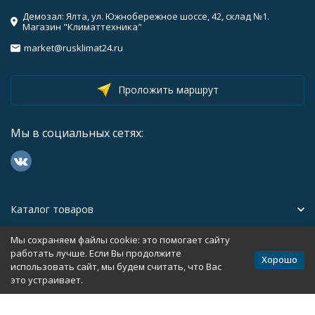
Демозал: Ялта, ул. Южнобережное шоссе, 42, склад №1.
Магазин "Климаттехника"
market@rusklimat24.ru
Проложить маршрут
Мы в социальных сетях:
Каталог товаров
Мы сохраняем файлы cookie: это помогает сайту
Помощь
работать лучше. Если Вы продолжите
Хорошо
использовать сайт, мы будем считать, что Вас
это устраивает.
Политика персональных данных
Карта сайта
Разработано в
bodysite.ru