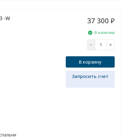
3 -W
37 300
₽
В наличии
В корзину
Запросить счет
 спальни