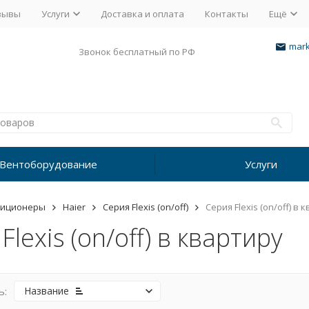
зывы
Услуги
Доставка и оплата
Контакты
Ещё
mark
Звонок бесплатный по РФ
Вентоборудование
Услуги
диционеры
Haier
Серия Flexis (on/off)
Серия Flexis (on/off) в 
Flexis (on/off) в квартиру
ь:
Название