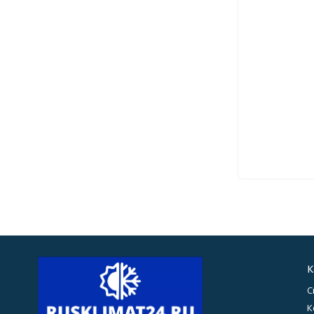
К
С
К