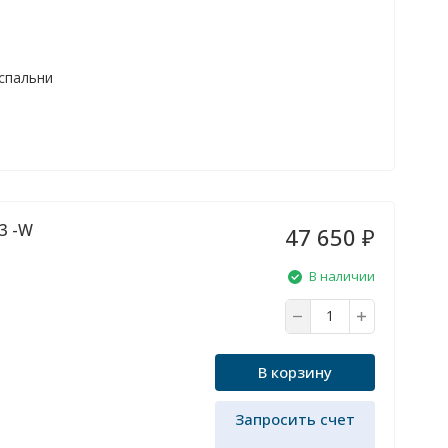
 спальни
3 -W
47 650
₽
В наличии
В корзину
Запросить счет