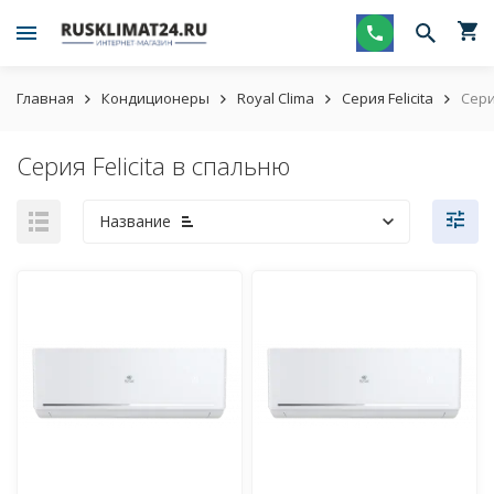
Главная
Кондиционеры
Royal Clima
Серия Felicita
Сери
Серия Felicita в спальню
Название