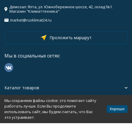
Демозал: Ялта, ул. Южнобережное шоссе, 42, склад №1.
Магазин "Климаттехника"
market@rusklimat24.ru
Проложить маршрут
Мы в социальных сетях:
Каталог товаров
Мы сохраняем файлы cookie: это помогает сайту
Помощь
работать лучше. Если Вы продолжите
Хорошо
использовать сайт, мы будем считать, что Вас
это устраивает.
Политика персональных данных
Карта сайта
Разработано в
bodysite.ru